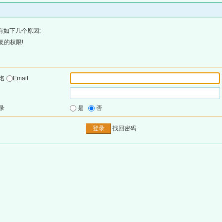
有如下几个原因:
复的权限!
户名
Email
录
是
否
找回密码