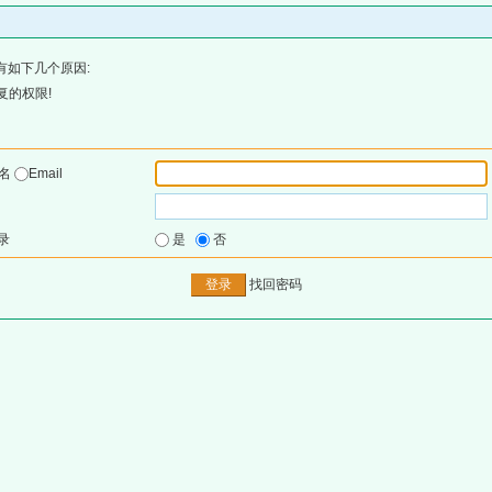
有如下几个原因:
复的权限!
户名
Email
录
是
否
找回密码