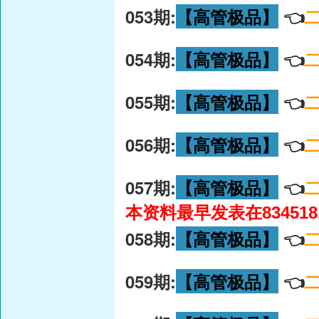
053期:
【高管极品】
👈
054期:
【高管极品】
👈
055期:
【高管极品】
👈
056期:
【高管极品】
👈
057期:
【高管极品】
👈
本资料最早发表在834518
058期:
【高管极品】
👈
059期:
【高管极品】
👈