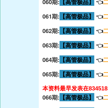
060期:
【高管极品】
👈
061期:
【高管极品】
👈
062期:
【高管极品】
👈
063期:
【高管极品】
👈
064期:
【高管极品】
👈
065期:
【高管极品】
👈
本资料最早发表在834518
066期:
【高管极品】
👈