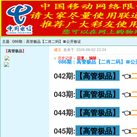
主题 :
086期：高管极品【二肖二码】〓公开验证
楼主
发表于: 2026-06-02 23:34
【
高管极品
】
u
历史记录
u
回复
u
编辑
u
086期：高管极品【二肖二码】〓公
042期:
【高管极品】
👈
043期:
【高管极品】
👈
044期:
【高管极品】
👈
045期:
【高管极品】
👈