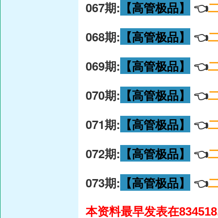
067期:
【高管极品】
👈
068期:
【高管极品】
👈
069期:
【高管极品】
👈
070期:
【高管极品】
👈
071期:
【高管极品】
👈
072期:
【高管极品】
👈
073期:
【高管极品】
👈
本资料最早发表在834518