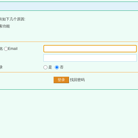
有如下几个原因:
索功能
户名
Email
录
是
否
找回密码