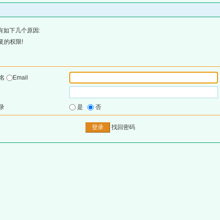
有如下几个原因:
复的权限!
户名
Email
录
是
否
找回密码