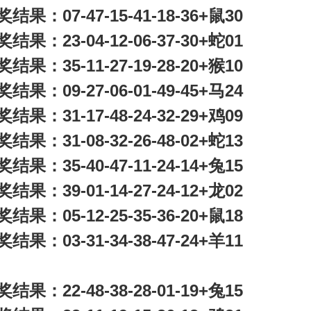
开奖结果：
07-47-15-41-18-36+鼠30
开奖结果：
23-04-12-06-37-30+蛇01
开奖结果：
35-11-27-19-28-20+猴10
开奖结果：
09-27-06-01-49-45+马24
开奖结果：
31-17-48-24-32-29+鸡09
开奖结果：
31-08-32-26-48-02+蛇13
开奖结果：
35-40-47-11-24-14+兔15
开奖结果：
39-01-14-27-24-12+龙02
开奖结果：
05-12-25-35-36-20+鼠18
开奖结果：
03-31-34-38-47-24+羊11
开奖结果：
22-48-38-28-01-19+兔15