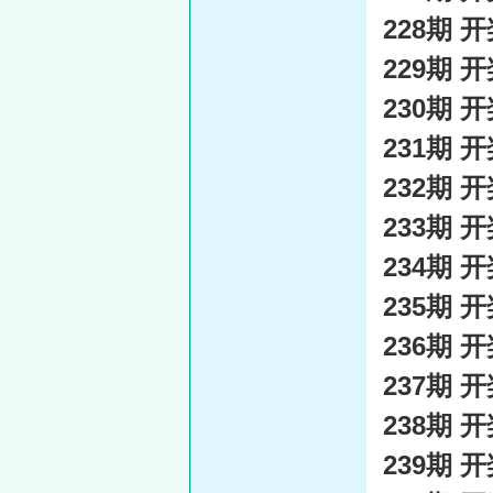
228期 
229期 
230期 
231期 
232期 
233期 
234期 
235期 
236期 
237期 
238期 
239期 