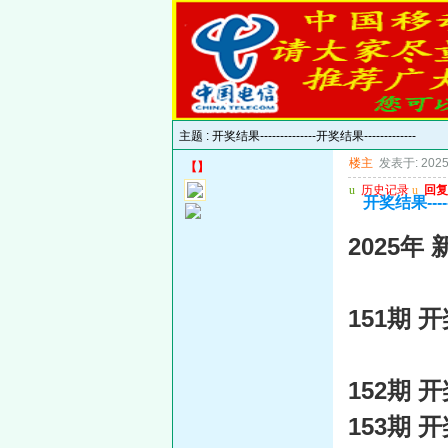
主题 :
开奖结果--------------开奖结果-------------
楼主
发表于: 2025-
【
】
u
历史记录
u
回复
开奖结果-------
2025年
151期 
152期 开
153期 