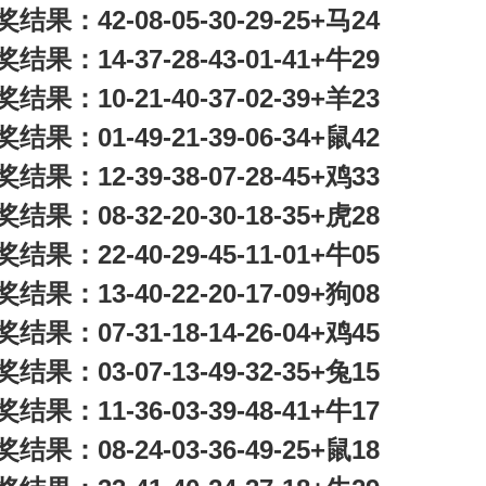
开奖结果：
42-08-05-30-29-25+马24
奖结果：14-37-28-43-01-41+牛29
奖结果：10-21-40-37-02-39+羊23
开奖结果：
01-49-21-39-06-34+鼠42
开奖结果：
12-39-38-07-28-45+鸡33
开奖结果：
08-32-20-30-18-35+虎28
开奖结果：
22-40-29-45-11-01+牛05
开奖结果：
13-40-22-20-17-09+狗08
开奖结果：
07-31-18-14-26-04+鸡45
开奖结果：
03-07-13-49-32-35+兔15
开奖结果：
11-36-03-39-48-41+牛17
开奖结果：
08-24-03-36-49-25+鼠18