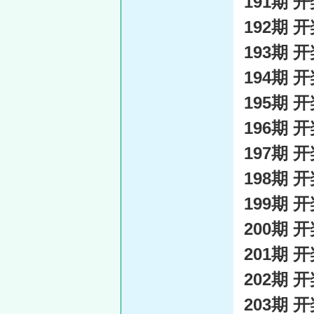
191期 
192期 
193期 
194期 
195期 
196期 
197期 
198期 
199期 
200期 
201期 
202期 
203期 