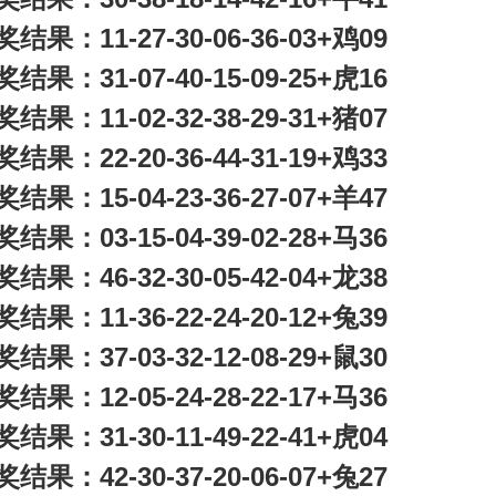
开奖结果：
11-27-30-06-36-03+鸡09
开奖结果：
31-07-40-15-09-25+虎16
开奖结果：
11-02-32-38-29-31+猪07
开奖结果：
22-20-36-44-31-19+鸡33
开奖结果：
15-04-23-36-27-07+羊47
开奖结果：
03-15-04-39-02-28+马36
开奖结果：
46-32-30-05-42-04+龙38
开奖结果：
11-36-22-24-20-12+兔39
开奖结果：
37-03-32-12-08-29+鼠30
开奖结果：
12-05-24-28-22-17+马36
开奖结果：
31-30-11-49-22-41+虎04
开奖结果：
42-30-37-20-06-07+兔27