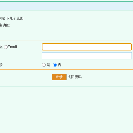
有如下几个原因:
索功能
户名
Email
录
是
否
找回密码