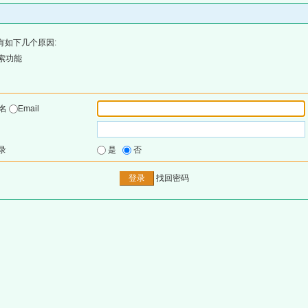
有如下几个原因:
索功能
户名
Email
录
是
否
找回密码