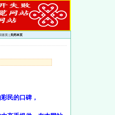
回首页
|
关闭本页
如彩民的口碑，