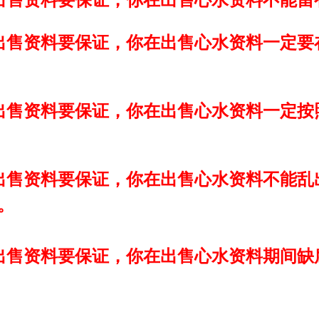
出售资料要保证，你在出售心水资料一定要在
出售资料要保证，你在出售心水资料一定按
出售资料要保证，你在出售心水资料不能乱
意。
出售资料要保证，你在出售心水资料期间缺