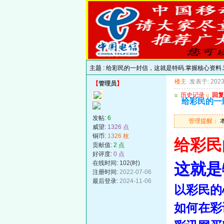
主题 :
给彩民的一封信，这就是特码.掌握核心资料
楼主
发表于: 2023-
【
管理员
】
u
历史记录
u
回复
给彩民的一
发帖:
6
管理提醒：
威望:
1326 点
铜币:
1326 枚
给彩民
贡献值:
2 点
好评度:
0 点
在线时间: 102(时)
这就是
注册时间:
2022-07-06
最后登录:
2024-11-06
以彩民的
如何在彩